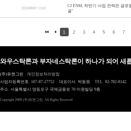
CJ ENM, 하반기 사업 전략은 글
2026/08/07 13:02
굴"
1
2
3
4
5
6
7
와우스탁론과 부자네스탁론이 하나가 되어 새롭
(주)유캔그린
개인정보처리방침
사업자등록번호. 107-87-27752 대표이사. 박동원
TEL.
02-782-8142
주소. 서울특별시 영등포구 국제금융로 70 미원빌딩 9층
Copyright 2009 (주)유캔그린, All Rights Reserved