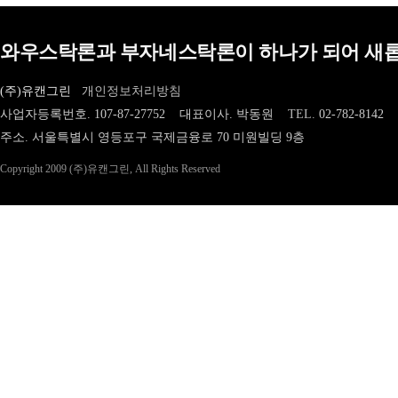
와우스탁론과 부자네스탁론이 하나가 되어 새롭
(주)유캔그린
개인정보처리방침
사업자등록번호. 107-87-27752 대표이사. 박동원
TEL.
02-782-8142
주소. 서울특별시 영등포구 국제금융로 70 미원빌딩 9층
Copyright 2009 (주)유캔그린, All Rights Reserved