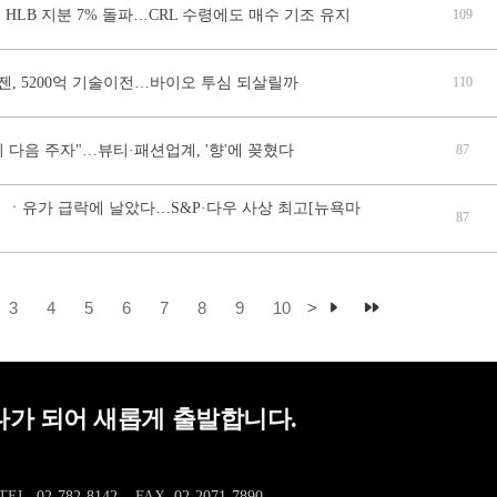
 HLB 지분 7% 돌파…CRL 수령에도 매수 기조 유지
109
, 5200억 기술이전…바이오 투심 되살릴까
110
티 다음 주자"…뷰티·패션업계, '향'에 꽂혔다
87
적 ㆍ유가 급락에 날았다…S&P·다우 사상 최고[뉴욕마
87
3
4
5
6
7
8
9
10
>
가 되어 새롭게 출발합니다.
TEL.
02-782-8142
FAX.
02-2071-7890