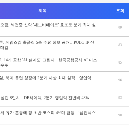
제목
조회
오팜, 뇌전증 신약 '세노바메이트' 호조로 분기 최대 실
89
, 게임스컴 출품작 5종 주요 정보 공개…PUBG IP 신
83
기대감
NS, 14개 공항 'AI 설계도' 그린다...한국공항공사 AI 마스
85
 수주
알, 북미·유럽 성장에 2분기 사상 최대 실적…영업익
96
되살린 8인치…DB하이텍, 2분기 영업익 전년비 43%↑
93
체·유가 훈풍에 장 초반 코스피 4%대 급등…'삼전닉스'
90